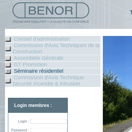
Conseil d'administration
Commission d'Avis Techniques de la
Construction
Assemblée Générale
GT Promotion
Séminaire résidentiel
Commission d'Avis Technique
Sécurité Incendie & Intrusion
Login membres :
Login :
Password :