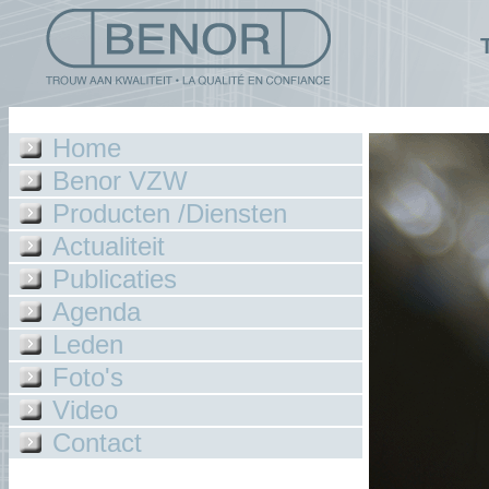
Home
Benor VZW
Producten /Diensten
Actualiteit
Publicaties
Agenda
Leden
Foto's
Video
Contact